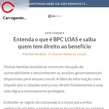
Skip
ADD ANYTHING HERE OR JUST REMOVE IT...
to
content
Carregando...
SAFE FINANCE
Entenda o que é BPC LOAS e saiba
quem tem direito ao benefício
POSTED ON
ABRIL 17, 2026
BY
ANAIZ DE SOUZA
Muitas famílias brasileiras vivem em situação de
vulnerabilidade e desconhecem os auxílios governamentais
disponíveis para amparo social. A falta de informação clara
impede que o cidadão exerça seu direito fundamental a uma
vida digna e minimamente protegida.
Entender as regras de concessão é a chave para evitar
pedidos frustrados e longas esperas burocráticas no sistema