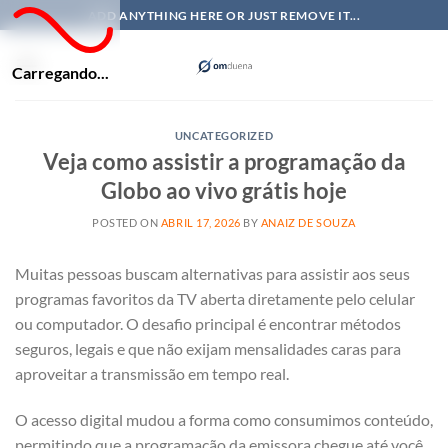
Skip
ADD ANYTHING HERE OR JUST REMOVE IT...
to
content
Carregando...
UNCATEGORIZED
Veja como assistir a programação da
Globo ao vivo grátis hoje
POSTED ON
ABRIL 17, 2026
BY
ANAIZ DE SOUZA
Muitas pessoas buscam alternativas para assistir aos seus
programas favoritos da TV aberta diretamente pelo celular
ou computador. O desafio principal é encontrar métodos
seguros, legais e que não exijam mensalidades caras para
aproveitar a transmissão em tempo real.
O acesso digital mudou a forma como consumimos conteúdo,
permitindo que a programação da emissora chegue até você